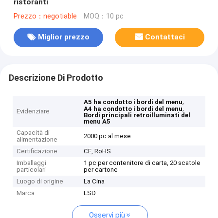
ristoranti
Prezzo：negotiable
MOQ：10 pc
Miglior prezzo
Contattaci
Descrizione Di Prodotto
,
A5 ha condotto i bordi del menu
,
A4 ha condotto i bordi del menu
Evidenziare
Bordi principali retroilluminati del
menu A5
Capacità di
2000 pc al mese
alimentazione
Certificazione
CE, RoHS
Imballaggi
1 pc per contenitore di carta, 20 scatole
particolari
per cartone
Luogo di origine
La Cina
Marca
LSD
Osservi più