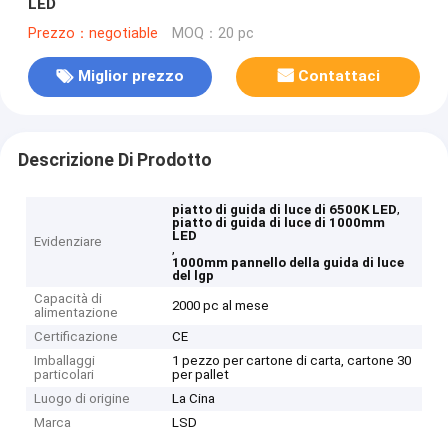
LED
Prezzo：negotiable
MOQ：20 pc
Miglior prezzo
Contattaci
Descrizione Di Prodotto
,
piatto di guida di luce di 6500K LED
piatto di guida di luce di 1000mm
LED
Evidenziare
,
1000mm pannello della guida di luce
del lgp
Capacità di
2000 pc al mese
alimentazione
Certificazione
CE
Imballaggi
1 pezzo per cartone di carta, cartone 30
particolari
per pallet
Luogo di origine
La Cina
Marca
LSD