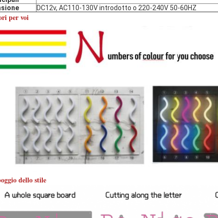
nsione
DC12v, AC110-130V introdotto o 220-240V 50-60HZ
ri per voi
ggio dello stile