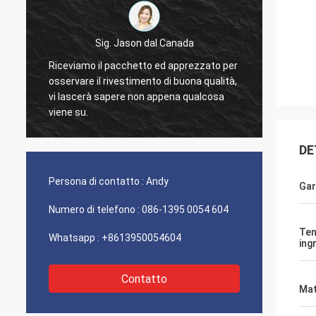
Sig. Jason dal Canada
Riceviamo il pacchetto ed apprezzato per
Ringra
osservare il rivestimento di buona qualità,
perfett
vi lascerà sapere non appena qualcosa
PO, co
viene su.
DE
Persona di contatto :
Andy
Gar
Numero di telefono :
086-1395 0054 604
Ten
Whatsapp :
+8613950054604
ing
Contatto
Mat