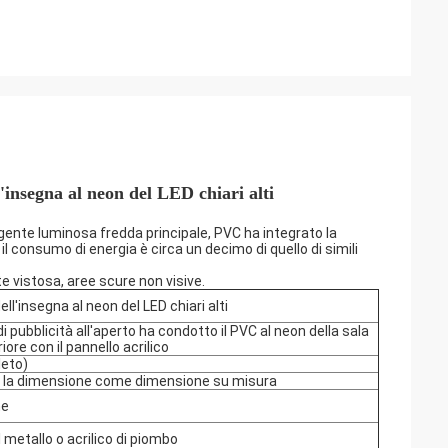
'insegna al neon del LED chiari alti
gente luminosa fredda principale, PVC ha integrato la
il consumo di energia è circa un decimo di quello di simili
te vistosa, aree scure non visive.
ll'insegna al neon del LED chiari alti
di pubblicità all'aperto ha condotto il PVC al neon della sala
ore con il pannello acrilico
eto)
tto la dimensione come dimensione su misura
ne
 metallo o acrilico di piombo