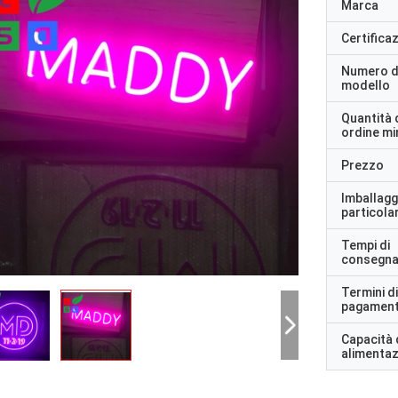
Marca
Certifica
Numero d
modello
Quantità 
ordine m
Prezzo
Imballagg
particolar
Tempi di
consegn
Termini di
pagamen
Capacità 
alimenta