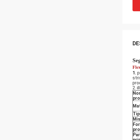
DE
Seg
Fle
1.
p
str
prod
2. 
No
pr
Mat
Tip
Mis
Fo
pro
Par
pri