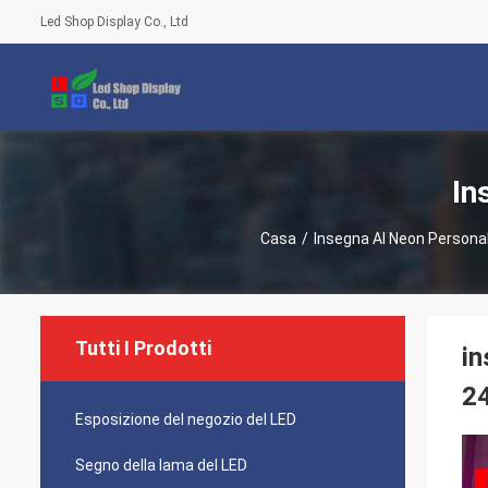
Led Shop Display Co., Ltd
In
Casa
/
Insegna Al Neon Persona
Tutti I Prodotti
in
2
Esposizione del negozio del LED
Segno della lama del LED