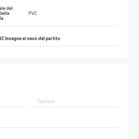
ale del
della
PVC
da
Z Insegne al neon del partito