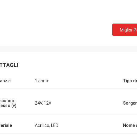
Sig. Mark dal Regno Unito
Ms.Natalie dall'
Miglior 
ziamenti per il lavoro precedente
Abbiamo ricevuto le inse
o, siamo pronti a inviargli un nuovo
amiamo.
me allegato.
TTAGLI
anzia
1 anno
Tipo d
sione in
24V, 12V
Sorgen
resso (v)
eriale
Acrilico, LED
Nome d