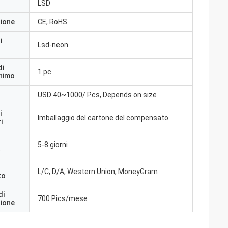
LSD
zione
CE, RoHS
i
Lsd-neon
di
1 pc
inimo
USD 40~1000/ Pcs, Depends on size
i
Imballaggio del cartone del compensato
i
5-8 giorni
a
L/C, D/A, Western Union, MoneyGram
to
di
700 Pics/mese
zione