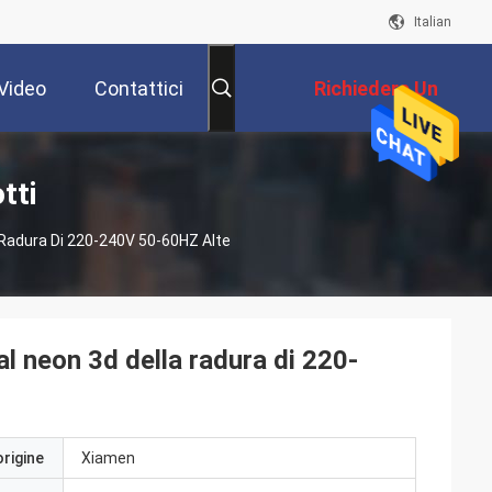
Italian
Video
Contattici
Richiedere Un
Preventivo
tti
la Radura Di 220-240V 50-60HZ Alte
 al neon 3d della radura di 220-
origine
Xiamen