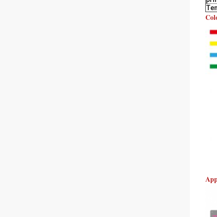
Te
Colo
Appo