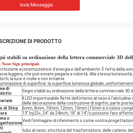
Invia Messaggio
SCRIZIONE DI PRODOTTO
ni stabili su ordinazione della lettera commerciale 3D dell
x Neon Sign principale
rotezione economizzatrice d'energia e dell'ambiente: È fatta della sor
iscia leggera, che può essere piegata a volontà. Alla stessa luminosità, 
otti; la luce è molle e non irritante.
illuminazione di superficie: la superficie luminosa globale, uniformemen
me di
Segni stabili su ordinazione della lettera commerciale 3D de
odotto
Il LED impermeabile flette dell'interno al neon e l'abitudine 
eriale
della decorazione della costruzione di signfor, parte posteri
o di Stirp
6mm, 8mm, 10mm, 12mm, 15mm (15mm è il colore compl
ura
13" by23», 24" da 24inch, 18" di 14"/o possono fare affa
rma o
Vedi l'immagine di riferimento o come vostra progettazio
gettazione
ti
tubo al neon, struttura del trasformatore, delle catene, del
ncipali