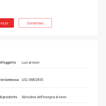
Australia
Prezzo
Contattaci
gne al neon e le
ell'oggetto
Luci al neon
te luminosa
LED, SMD2835
i prodotto
Abitudine dell'insegna al neon