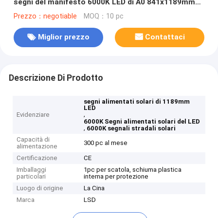
segni del manifesto 6000K LED di A0 841x1189mm
per la via
Prezzo：negotiable
MOQ：10 pc
Miglior prezzo
Contattaci
Descrizione Di Prodotto
segni alimentati solari di 1189mm
LED
,
Evidenziare
6000K Segni alimentati solari del LED
,
6000K segnali stradali solari
Capacità di
300 pc al mese
alimentazione
Certificazione
CE
Imballaggi
1pc per scatola, schiuma plastica
particolari
interna per protezione
Luogo di origine
La Cina
Marca
LSD