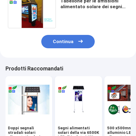
Tabellone per le affissioni
alimentato solare dei segni
del manifesto 6000K LED di
A0 841x1189mm per la via
Continua
Prodotti Raccomandati
Doppi segnali
Segni alimentati
500 x500mm d
stradali solari
solari della via 6500K
alluminio LED