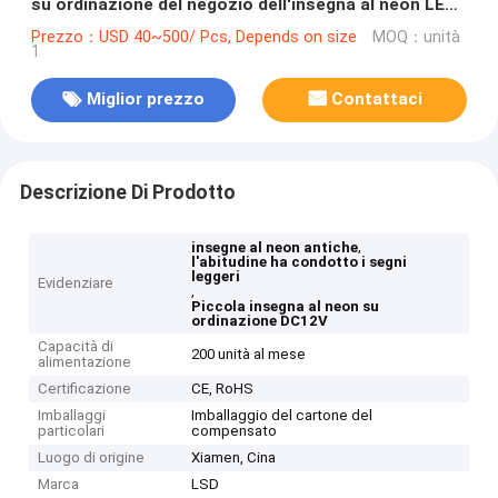
su ordinazione del negozio dell'insegna al neon LED
per la decorazione di Natale
Prezzo：USD 40~500/ Pcs, Depends on size
MOQ：unità
1
Miglior prezzo
Contattaci
Descrizione Di Prodotto
,
insegne al neon antiche
l'abitudine ha condotto i segni
leggeri
Evidenziare
,
Piccola insegna al neon su
ordinazione DC12V
Capacità di
200 unità al mese
alimentazione
Certificazione
CE, RoHS
Imballaggi
Imballaggio del cartone del
particolari
compensato
Luogo di origine
Xiamen, Cina
Marca
LSD