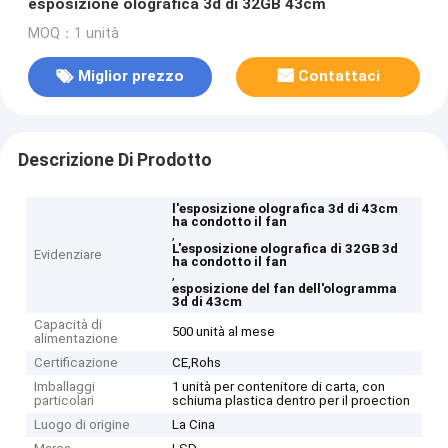
esposizione olografica 3d di 32GB 43cm
MOQ：1 unità
Miglior prezzo
Contattaci
Descrizione Di Prodotto
l'esposizione olografica 3d di 43cm
ha condotto il fan
,
L'esposizione olografica di 32GB 3d
Evidenziare
ha condotto il fan
,
esposizione del fan dell'ologramma
3d di 43cm
Capacità di
500 unità al mese
alimentazione
Certificazione
CE,Rohs
Imballaggi
1 unità per contenitore di carta, con
particolari
schiuma plastica dentro per il proection
Luogo di origine
La Cina