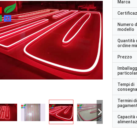
Marca
Certifica
Numero d
modello
Quantità 
ordine m
Prezzo
Imballagg
particolar
Tempi di
consegn
Termini di
pagamen
Capacità 
alimenta