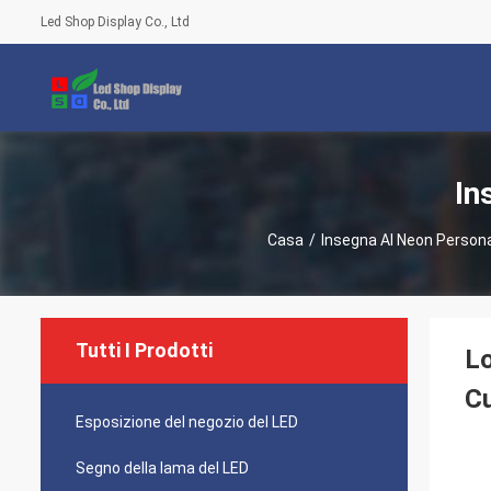
Led Shop Display Co., Ltd
In
Casa
/
Insegna Al Neon Person
Tutti I Prodotti
Lo
C
Esposizione del negozio del LED
Segno della lama del LED