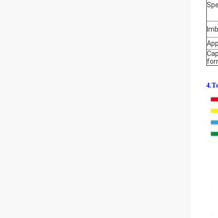
Spe
Imb
App
Cap
for
4.T