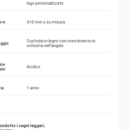
logo personalizzato
ore
3+5 mm o su misura
Custodia in legno con rivestimento in
aggio
schiuma nell'angolo
ale
Arcilico
ale
ia
1 anno
condotto i segni leggeri
,