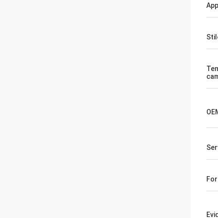
App
Stil
Tem
ca
OE
Ser
For
Evi