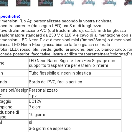
Specifiche:
Dimensioni (L x A): personalizzate secondo la vostra richiesta
Cavo trasparente (dal segno LED): ca.3 m di lunghezza
Cavo di alimentazione A/C (dal trasformatore): ca.1,5 m di lunghezza
Trasformatore standard da 230 V o 110 V e cavo di alimentazione con s
Dimensioni LED Neon Flex: dimensioni mini (9mmx23mm) o dimensio
Giacca LED Neon Flex: giacca bianco latte o giacca colorata
Colori LED: rosso, blu, verde, giallo, arancione, bianco, bianco caldo, ro
Schede posteriori facoltative: lastra acrilica trasparente/nera/colorata;Pi
LED Neon Name Sign Letters Flex Signage con
me
supporto trasparente per esterni o interni
on
Tubo flessibile al neon in plastica
ondo
Bordo del PVC, foglio acrilico
ensioni/design
Personalizzato
Q
1 pz
taggio
DC12V
mpione
7 giorni
duzione di
10 giorni
ssa
M
sì
3-5 giorni da espresso