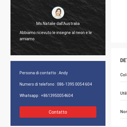
Sig. Jason dal Canada
tralia
Riceviamo il pacchetto ed apprezzato per
al neon e le
osservare il rivestimento di buona qualità,
vi lascerà sapere non appena qualcosa
viene su.
DE
Persona di contatto :
Andy
Col
Numero di telefono :
086-1395 0054 604
Uti
Whatsapp :
+8613950054604
Contatto
Nom