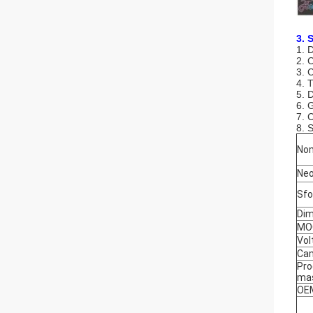
3. 
1. 
2. 
3. 
4. 
5. 
6. 
7. 
8. 
No
Ne
Sf
Dim
MO
Vol
Ca
Pro
ma
OE