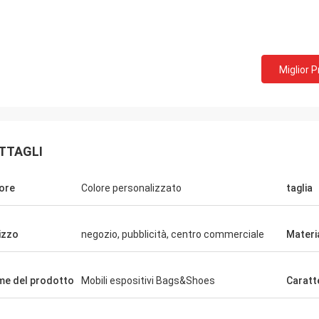
Sig. Mark dal Regno Unito
Ms
Miglior 
Ringraziamenti per il lavoro precedente
Abbiamo ric
perfetto, siamo pronti a inviargli un nuovo
amiamo.
PO, come allegato.
TTAGLI
ore
Colore personalizzato
taglia
lizzo
negozio, pubblicità, centro commerciale
Materi
e del prodotto
Mobili espositivi Bags&Shoes
Caratt