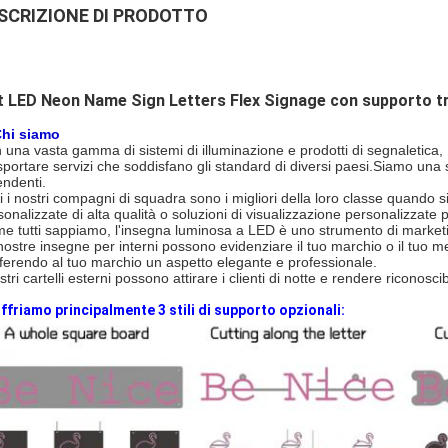
SCRIZIONE DI PRODOTTO
 LED Neon Name Sign Letters Flex Signage con supporto tr
Chi siamo
 una vasta gamma di sistemi di illuminazione e prodotti di segnaletica
sportare servizi che soddisfano gli standard di diversi paesi.Siamo una
endenti.
ti i nostri compagni di squadra sono i migliori della loro classe quando s
onalizzate di alta qualità o soluzioni di visualizzazione personalizzate pe
e tutti sappiamo, l'insegna luminosa a LED è uno strumento di marketi
nostre insegne per interni possono evidenziare il tuo marchio o il tuo m
ferendo al tuo marchio un aspetto elegante e professionale.
stri cartelli esterni possono attirare i clienti di notte e rendere riconosc
Offriamo principalmente 3 stili di supporto opzionali: