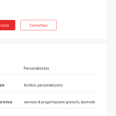
.Natalie dall'Australia
Prezzo
Contattaci
evuto le insegne al neon e le
Personalizzato
ale
Acrilico, personalizzato
eristica
servizio di progettazione gratuito, durevole