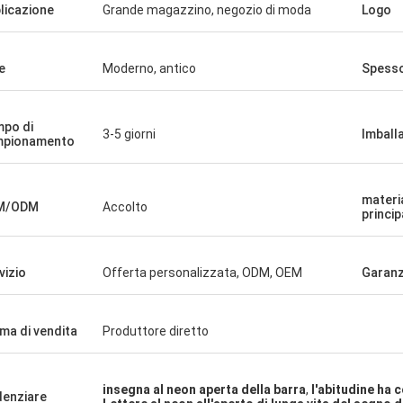
licazione
Grande magazzino, negozio di moda
Logo
e
Moderno, antico
Spess
po di
3-5 giorni
Imball
mpionamento
materi
M/ODM
Accolto
princip
vizio
Offerta personalizzata, ODM, OEM
Garanz
ma di vendita
Produttore diretto
insegna al neon aperta della barra
,
l'abitudine ha 
denziare