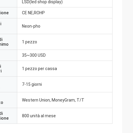
LSD(led shop display)
zione
CE NE,ROHP
i
Neon-pho
di
1 pezzo
inimo
35~300 USD
i
1 pezzo per cassa
i
7-15 giorni
a
Western Union, MoneyGram, T/T
to
di
800 unità al mese
zione