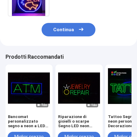
muro con protezione quadrata
nera
Continua
Prodotti Raccomandati
Bancomat
Riparazione di
Tattoo Segno 
personalizzato
gioielli o scarpe
neon personal
segno a neon a LED
Segno LED neon
Decorazione
Decorazione interna
personalizzato
all'aperto all'
Acrilico DC12V
Decorazione interna
Segno di neon 
Miglior prezzo
Miglior prezzo
Miglior pr