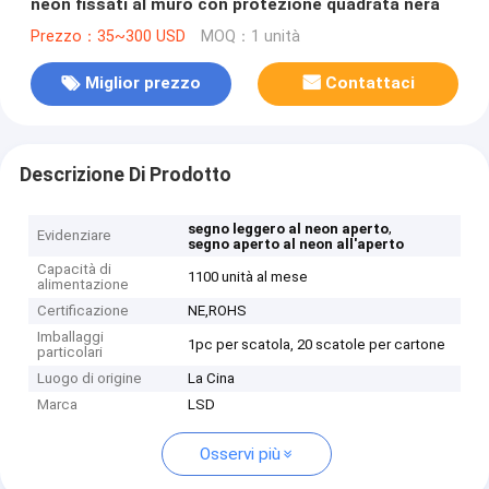
neon fissati al muro con protezione quadrata nera
Prezzo：35~300 USD
MOQ：1 unità
Miglior prezzo
Contattaci
Descrizione Di Prodotto
,
segno leggero al neon aperto
Evidenziare
segno aperto al neon all'aperto
Capacità di
1100 unità al mese
alimentazione
Certificazione
NE,ROHS
Imballaggi
1pc per scatola, 20 scatole per cartone
particolari
Luogo di origine
La Cina
Marca
LSD
Osservi più