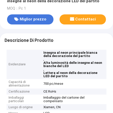
insegne al neon della decorazione LED del partito
MOQ：Pc 1
Miglior prezzo
Contattaci
Descrizione Di Prodotto
Insegna al neon principale bianca
della decorazione del partito
,
Alta luminosità delle insegne al neon
Evidenziare
bianche del LED
,
Lettera al neon della decorazione
LED del partito
Capacità di
700 pc/mese
alimentazione
Certificazione
CE RoHs
Imballaggi
Imballaggio del cartone del
particolari
compensato
Luogo di origine
Xiamen, CN