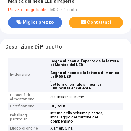
Manica del neon LED all'aperto
Prezzo：negotiable
MOQ：1 unità
Miglior prezzo
Contattaci
Descrizione Di Prodotto
Segno al neon all'aperto della lettera
di Manica del LED
,
Segno al neon della lettera di Manica
Evidenziare
di IP65 LED
,
Lettera di canale al neon di
luminosità eccellente
Capacità di
300 insiemi al mese
alimentazione
Certificazione
CE, RoHS
Interno della schiuma plastica,
Imballaggi
imballaggio del cartone del
particolari
compensato
Luogo di origine
Xiamen, Cina