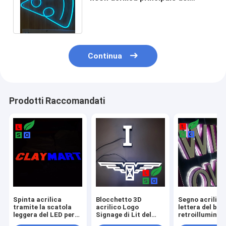
faux del segno al neon della
flessione per il negozio di pizza
Continua
Prodotti Raccomandati
Spinta acrilica
Blocchetto 3D
Segno acrilico
tramite la scatola
acrilico Logo
lettera del blo
leggera del LED per
Signage di Lit del
retroilluminat
l'esposizione
fronte per la catena
il bordo appog