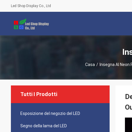
Led Shop Display Co., Ltd
In
Casa
/
Insegna Al Neon 
Tutti I Prodotti
De
O
Esposizione del negozio del LED
Segno della lama del LED