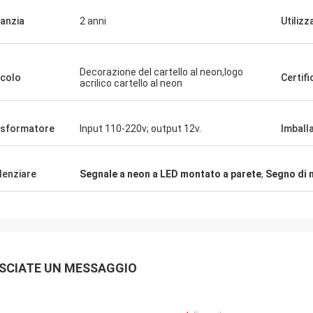
anzia
2 anni
Utilizz
Decorazione del cartello al neon,logo
icolo
Certif
acrilico cartello al neon
sformatore
Input 110-220v; output 12v.
Imball
denziare
Segnale a neon a LED montato a parete
,
Segno di n
SCIATE UN MESSAGGIO