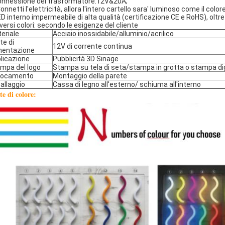
onnessione del trasformatore:12V&20A;
onnetti l'elettricità, allora l'intero cartello sara' luminoso come il colore
ED interno impermeabile di alta qualità (certificazione CE e RoHS), oltre
iversi colori: secondo le esigenze del cliente
eriale
Acciaio inossidabile/alluminio/acrilico
te di
12V di corrente continua
mentazione
licazione
Pubblicità 3D Sinage
mpa del logo
Stampa su tela di seta/stampa in grotta o stampa di
locamento
Montaggio della parete
allaggio
Cassa di legno all'esterno/ schiuma all'interno
te di colore: