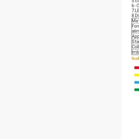
5.c
6- C
7.L
8.D
Mat
Fon
ali
App
Sta
Col
Imb
Scel