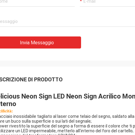
Invia Messaggio
SCRIZIONE DI PRODOTTO
licious Neon Sign LED Neon Sign Acrilico Mo
terno
ificità:
'acciaio inossidabile tagliato al laser come telaio del segno, saldato all
re un buco sulla superficie o sui lati del segnale;
ower rivestito la superficie del segno a forma di essere il colore che ti 
tilizzare un LED impermeabile, metterlo all'interno del foro del cartello;