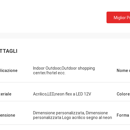
Miglior 
Sig. Mark dal Regno Unito
Ms.Natalie dall
ziamenti per il lavoro precedente
Abbiamo ricevuto le inse
to, siamo pronti a inviargli un nuovo
amiamo.
me allegato.
TTAGLI
Indoor Outdoor,Outdoor shopping
licazione
Nome d
center/hotel ecc.
eriale
Acrilico,LED,neon flex a LED 12V
Colore
Dimensione personalizzata, Dimensione
ensione
Forma
personalizzata Logo acrilico segno al neon