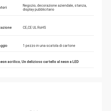
Negozio, decorazione aziendale, stanza,
atori
display pubblicitario
icazione
CE,CE UL RoHS
aggio
1 pezzo in una scatola di cartone
eon acrilico
,
Un delizioso cartello al neon a LED