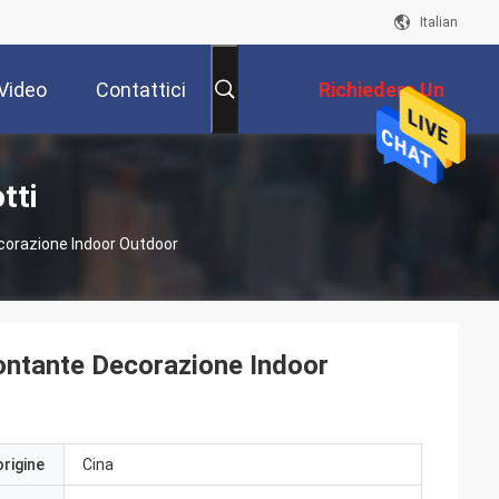
Italian
Video
Contattici
Richiedere Un
Preventivo
tti
corazione Indoor Outdoor
ontante Decorazione Indoor
origine
Cina