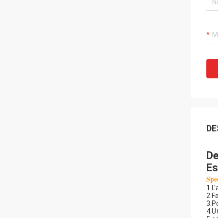
DE
De
Es
Spec
1.L
2.Fa
3.P
4.U