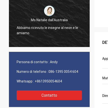
Sig. Jason dal Canada
Riceviamo il pacchetto ed apprezzato per
Ringra
osservare il rivestimento di buona qualità,
perfet
vi lascerà sapere non appena qualcosa
PO, co
viene su.
DE
App
Persona di contatto :
Andy
Numero di telefono :
086-1395 0054 604
Mat
Whatsapp :
+8613950054604
Contatto
Dim