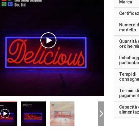
Marca
Certifica
Numero d
modello
Quantità 
ordine m
Imballagg
particolar
Tempi di
consegn
Termini di
pagamen
Capacità 
alimenta