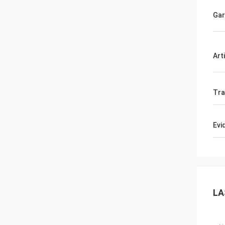
Gar
Art
Tra
Evi
LA