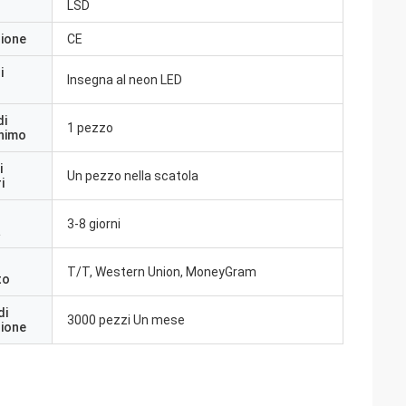
LSD
zione
CE
i
Insegna al neon LED
di
1 pezzo
inimo
i
Un pezzo nella scatola
i
3-8 giorni
a
T/T, Western Union, MoneyGram
to
di
3000 pezzi Un mese
zione