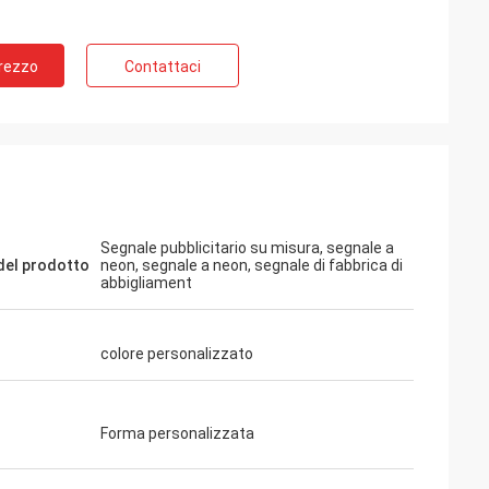
Prezzo
Contattaci
'Australia
gne al neon e le
Segnale pubblicitario su misura, segnale a
el prodotto
neon, segnale a neon, segnale di fabbrica di
abbigliament
colore personalizzato
Forma personalizzata