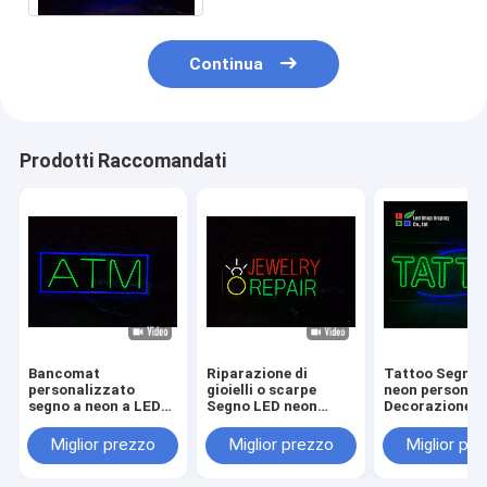
Continua
Prodotti Raccomandati
Bancomat
Riparazione di
Tattoo Segno 
personalizzato
gioielli o scarpe
neon personal
segno a neon a LED
Segno LED neon
Decorazione
Decorazione interna
personalizzato
all'aperto all'
Acrilico DC12V
Decorazione interna
Segno di neon 
Miglior prezzo
Miglior prezzo
Miglior pr
Acrilico DC12V
Segno acrilico