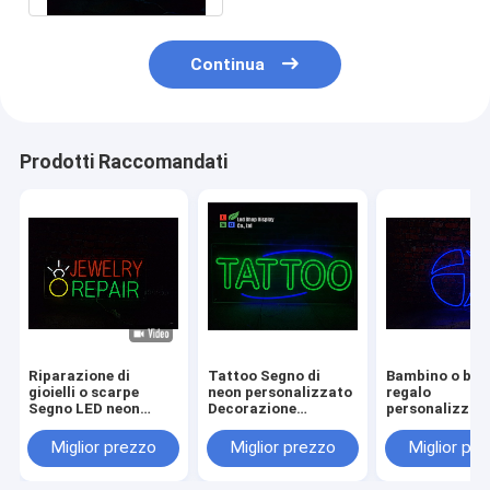
Continua
Prodotti Raccomandati
Riparazione di
Tattoo Segno di
Bambino o bam
gioielli o scarpe
neon personalizzato
regalo
Segno LED neon
Decorazione
personalizzato
personalizzato
all'aperto all'interno
LED neon segn
Decorazione interna
Segno di neon a LED
decorazione i
Miglior prezzo
Miglior prezzo
Miglior pr
Acrilico DC12V
Segno acrilico
acrilico DC12