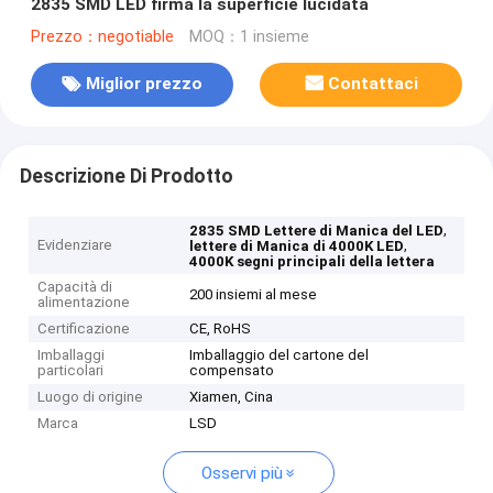
2835 SMD LED firma la superficie lucidata
Prezzo：negotiable
MOQ：1 insieme
Miglior prezzo
Contattaci
Descrizione Di Prodotto
,
2835 SMD Lettere di Manica del LED
Evidenziare
,
lettere di Manica di 4000K LED
4000K segni principali della lettera
Capacità di
200 insiemi al mese
alimentazione
Certificazione
CE, RoHS
Imballaggi
Imballaggio del cartone del
particolari
compensato
Luogo di origine
Xiamen, Cina
Marca
LSD
Osservi più