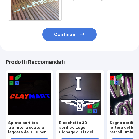
2835 SMD LED firma la
superficie lucidata
Continua
Prodotti Raccomandati
Spinta acrilica
Blocchetto 3D
Segno acrilico
tramite la scatola
acrilico Logo
lettera del blo
leggera del LED per
Signage di Lit del
retroilluminat
l'esposizione
fronte per la catena
il bordo appog