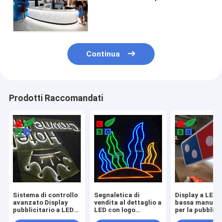
del negozio di 7.62mm LED
con la tastiera telecomandata
Continua
Prodotti Raccomandati
Sistema di controllo
Segnaletica di
Display a LED 
avanzato Display
vendita al dettaglio a
bassa manute
pubblicitario a LED
LED con logo
per la pubblici
con basso
personalizzato ad
commerciale