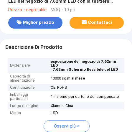
LED del negozio di 7.62mm LED con la tastiera
telecomandata
Prezzo：negotiable
MOQ：10 pc
Miglior prezzo
Contattaci
Descrizione Di Prodotto
esposizione del negozio di 7.62mm
Evidenziare
LED
,
7.62mm Schermo flessibile del LED
Capacità di
10000 sq.m al mese
alimentazione
Certificazione
CE, RoHS
Imballaggi
1 insieme per cartone del compensato
particolari
Luogo di origine
Xiamen, Cina
Marca
LSD
Osservi più