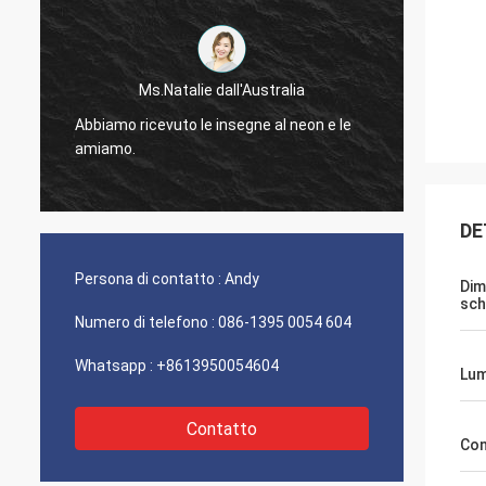
Sig. Jason dal Canada
e dall'Australia
Riceviamo il pacchetto ed apprezza
e insegne al neon e le
osservare il rivestimento di buona qu
vi lascerà sapere non appena qualc
viene su.
DE
Persona di contatto :
Andy
Dim
sc
Numero di telefono :
086-1395 0054 604
Whatsapp :
+8613950054604
Lum
Contatto
Con