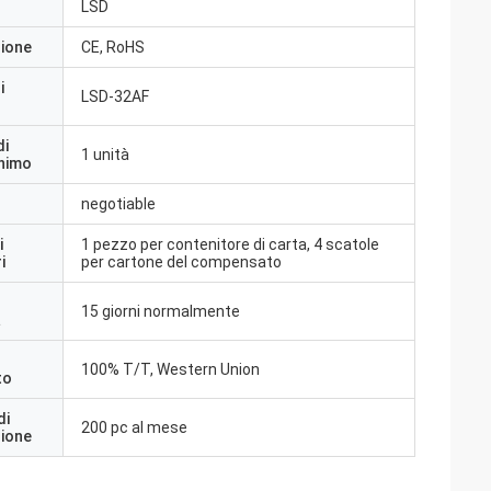
LSD
zione
CE, RoHS
i
LSD-32AF
di
1 unità
inimo
negotiable
i
1 pezzo per contenitore di carta, 4 scatole
i
per cartone del compensato
15 giorni normalmente
a
100% T/T, Western Union
to
di
200 pc al mese
zione