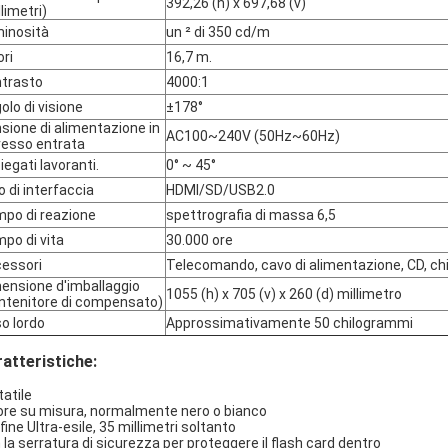
392,26 (h) x 697,68 (v)
llimetri)
inosità
un ² di 350 cd/m
ori
16,7 m.
trasto
4000:1
olo di visione
±178°
sione di alimentazione in
AC100~240V (50Hz~60Hz)
resso entrata
iegati lavoranti.
0° ~ 45°
o di interfaccia
HDMI/SD/USB2.0
po di reazione
spettrografia di massa 6,5
po di vita
30.000 ore
essori
Telecomando, cavo di alimentazione, CD, chi
ensione d'imballaggio
1055 (h) x 705 (v) x 260 (d) millimetro
ntenitore di compensato)
o lordo
Approssimativamente 50 chilogrammi
atteristiche:
tatile
ore su misura, normalmente nero o bianco
fine Ultra-esile, 35 millimetri soltanto
 la serratura di sicurezza per proteggere il flash card dentro