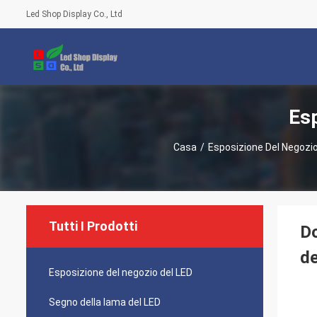
Led Shop Display Co., Ltd
Esp
Casa
/
Esposizione Del Negozio
Tutti I Prodotti
Do
de
Esposizione del negozio del LED
Segno della lama del LED