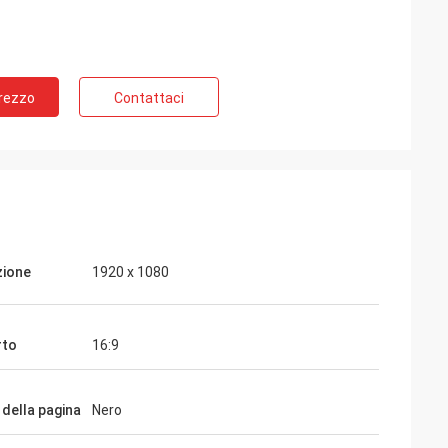
Ms.Natalie dall'Australia
Prezzo
Contattaci
bbiamo ricevuto le insegne al neon e le
miamo.
zione
1920 x 1080
rto
16:9
 della pagina
Nero