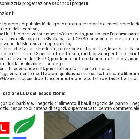
sonalizzi la progettazione secondo i progetti
zioni:
Programma di pubblicità del gioco automaticamente e circolarmente dopo
a lista delle canzoni;
metta il temporizzatore inserita/disinserita, può giocare l'archivio no
gli archivi della copia di USB alla carta di CF/SD, possono tenere automa
funzione del Memorizer dopo spento;
insieme che fa scorrere testo, proiezione di diapositive, Inserzione da s
il modo differente 13 per la foto rinfresca, multi-opzioni per tempo di int
Con la funzione del CEPPO, può tenere automaticamente l'annotazione 
oto di alta risoluzione di sostegno;
Con il telecomando di IR, può mettere facilmente il menu;
 l'aggiornamento il software in qualunque momento, ha fissato liberamen
 VGA/avoirdupois di porto è commutatore facoltativo e facile fra il gioc
licazione LCD dell'esposizione:
egozio di barbiere, il negozio di alimento, il bar, il negozio del panno, il
ozio, deposito di catena di negozi, supermercato, centro commerciale,