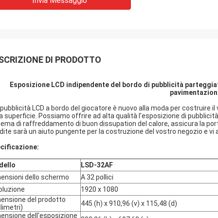
Invia Messaggio
SCRIZIONE DI PRODOTTO
Esposizione LCD indipendente del bordo di pubblicità parteggiata 
pavimentazion
 pubblicità LCD a bordo del giocatore è nuovo alla moda per costruire i
la superficie. Possiamo offrire ad alta qualità l'esposizione di pubblici
tema di raffreddamento di buon dissupation del calore, assicura la porta
dite sarà un aiuto pungente per la costruzione del vostro negozio e vi 
cificazione:
dello
LSD-32AF
ensioni dello schermo
A 32 pollici
oluzione
1920 x 1080
ensione del prodotto
445 (h) x 910,96 (v) x 115,48 (d)
llimetri)
ensione dell'esposizione