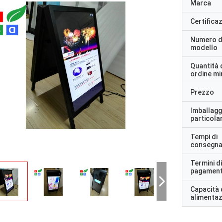
Marca
Certifica
Numero d
modello
Quantità 
ordine m
Prezzo
Imballagg
particolar
Tempi di
consegn
Termini di
pagamen
Capacità 
alimenta