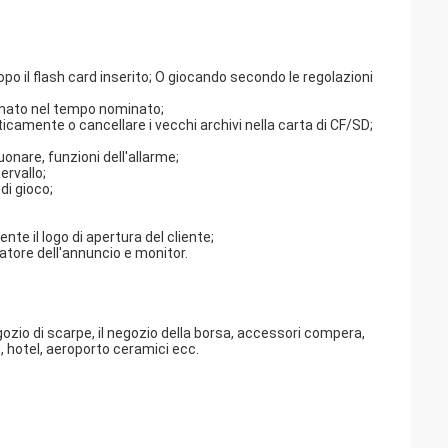
 il flash card inserito; O giocando secondo le regolazioni
minato nel tempo nominato;
ticamente o cancellare i vecchi archivi nella carta di CF/SD;
uonare, funzioni dell'allarme;
ervallo;
di gioco;
te il logo di apertura del cliente;
atore dell'annuncio e monitor.
 negozio di scarpe, il negozio della borsa, accessori compera,
 hotel, aeroporto ceramici ecc.