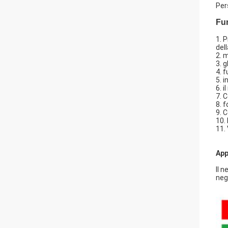
Per
Fun
1. 
dell
2. 
3. 
4. 
5. 
6. 
7. 
8. f
9. 
10.
11.
App
Il n
neg