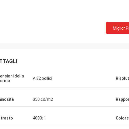
Sig. Mark dal Regno Unito
to per
Miglior 
Ringraziamenti per il lavoro precedente
alità,
A
perfetto, siamo pronti a inviargli un nuovo
osa
a
PO, come allegato.
TTAGLI
ensioni dello
A 32 pollici
Risolu
hermo
inosità
350 cd/m2
Rappo
trasto
4000: 1
Colore