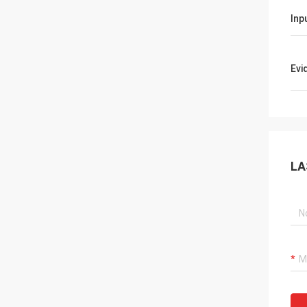
Inp
Evi
LA