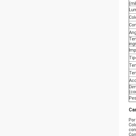
(mi
Lum
Col
Con
Ang
Ten
ing
Imp
Tip
Tem
Tem
Acc
Dim
(co
Pes
Car
Por
Col
con
Con