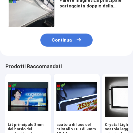
Parete magnetica principale
parteggiata doppio della
scatola leggera di 40mm che
appende scatola leggera
Continua
Prodotti Raccomandati
Lit principale 8mm
scatola di luce del
Crystal Light 
del bordo del
cristallo LED di 9mm
scatola legger