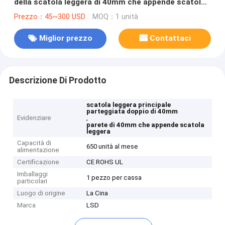
della scatola leggera di 40mm che appende scatola
leggera
Prezzo：45~300 USD
MOQ：1 unità
Miglior prezzo
Contattaci
Descrizione Di Prodotto
scatola leggera principale
parteggiata doppio di 40mm
Evidenziare
,
parete di 40mm che appende scatola
leggera
Capacità di
650 unità al mese
alimentazione
Certificazione
CE ROHS UL
Imballaggi
1 pezzo per cassa
particolari
Luogo di origine
La Cina
Marca
LSD