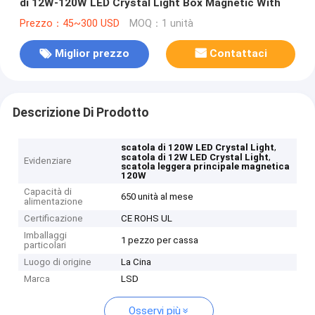
di 12W-120W LED Crystal Light Box Magnetic With
Prezzo：45~300 USD
MOQ：1 unità
Miglior prezzo
Contattaci
Descrizione Di Prodotto
,
scatola di 120W LED Crystal Light
,
scatola di 12W LED Crystal Light
Evidenziare
scatola leggera principale magnetica
120W
Capacità di
650 unità al mese
alimentazione
Certificazione
CE ROHS UL
Imballaggi
1 pezzo per cassa
particolari
Luogo di origine
La Cina
Marca
LSD
Osservi più