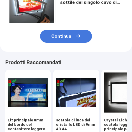
sottile del singolo cavo di
12W-120W LED Crystal Light
Box Magnetic With
Continua
Prodotti Raccomandati
Lit principale 8mm
scatola di luce del
Crystal Light 
del bordo del
cristallo LED di 9mm
scatola legger
contenitore leggero
A3 A4
principale per