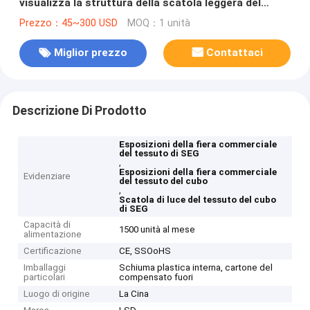
visualizza la struttura della scatola leggera del
tessuto del cubo del tessuto retroilluminato a LED
Prezzo：45~300 USD
MOQ：1 unità
Miglior prezzo
Contattaci
Descrizione Di Prodotto
Esposizioni della fiera commerciale
del tessuto di SEG
,
Esposizioni della fiera commerciale
Evidenziare
del tessuto del cubo
,
Scatola di luce del tessuto del cubo
di SEG
Capacità di
1500 unità al mese
alimentazione
Certificazione
CE, SSOoHS
Imballaggi
Schiuma plastica interna, cartone del
particolari
compensato fuori
Luogo di origine
La Cina