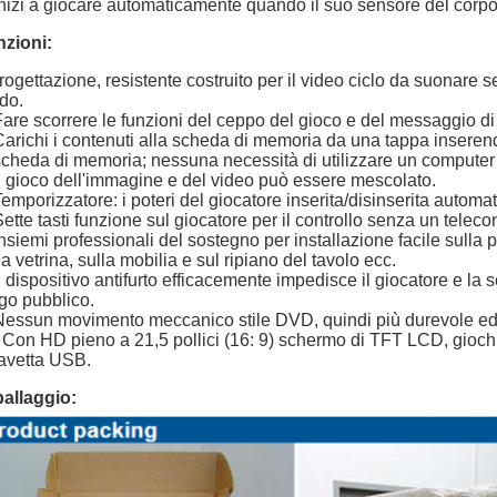
Inizi a giocare automaticamente quando il suo sensore del corpo
zioni:
rogettazione, resistente costruito per il video ciclo da suonare
do.
Fare scorrere le funzioni del ceppo del gioco e del messaggio di 
Carichi i contenuti alla scheda di memoria da una tappa insere
scheda di memoria; nessuna necessità di utilizzare un computer p
Il gioco dell'immagine e del video può essere mescolato.
Temporizzatore: i poteri del giocatore inserita/disinserita automa
Sette tasti funzione sul giocatore per il controllo senza un tele
Insiemi professionali del sostegno per installazione facile sulla 
la vetrina, sulla mobilia e sul ripiano del tavolo ecc.
Il dispositivo antifurto efficacemente impedisce il giocatore e l
go pubblico.
Nessun movimento meccanico stile DVD, quindi più durevole ed 
 Con HD pieno a 21,5 pollici (16: 9) schermo di TFT LCD, giochi 
avetta USB.
allaggio: