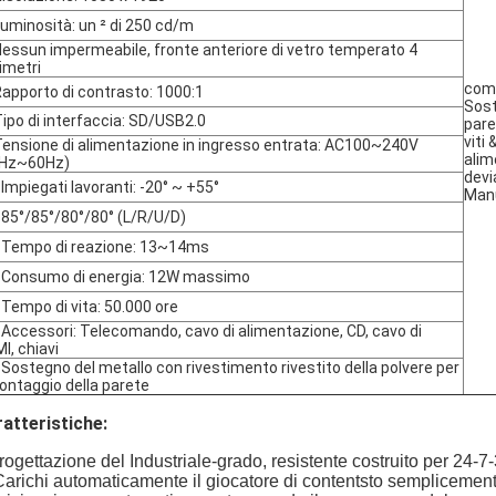
Luminosità: un ² di 250 cd/m
Nessun impermeabile, fronte anteriore di vetro temperato 4
limetri
com
Rapporto di contrasto: 1000:1
Sost
Tipo di interfaccia: SD/USB2.0
pare
viti 
Tensione di alimentazione in ingresso entrata: AC100~240V
alim
0Hz~60Hz)
devi
 Impiegati lavoranti: -20° ~ +55°
Manu
 85°/85°/80°/80° (L/R/U/D)
 Tempo di reazione: 13~14ms
 Consumo di energia: 12W massimo
 Tempo di vita: 50.000 ore
 Accessori: Telecomando, cavo di alimentazione, CD, cavo di
I, chiavi
 Sostegno del metallo con rivestimento rivestito della polvere per
montaggio della parete
atteristiche:
rogettazione del Industriale-grado, resistente costruito per 24-
Carichi automaticamente il giocatore di contentsto semplicemen