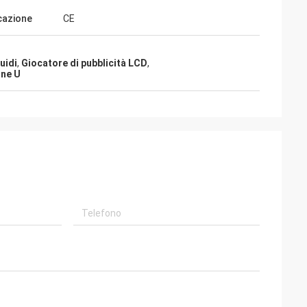
icazione
CE
uidi
,
Giocatore di pubblicità LCD
,
one U