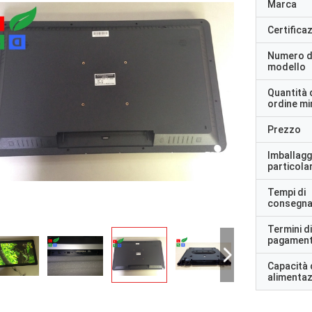
Marca
Certifica
Numero d
modello
Quantità 
ordine m
Prezzo
Imballagg
particolar
Tempi di
consegn
Termini di
pagamen
Capacità 
alimenta