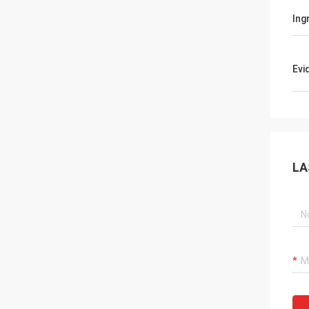
Ing
Evi
LA