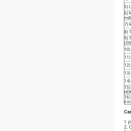
5) 
6) 
mil
7) 
8) 
9) 
(5
10)
11)
12)
13)
14)
15)
HDM
16)
il 
Car
p
1.
2. 