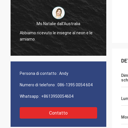
Sig. Jason dal Canada
Riceviamo il pacchetto ed apprezzato per
n e le
osservare il rivestimento di buona qualità,
vi lascerà sapere non appena qualcosa
viene su.
DE
Persona di contatto :
Andy
Dim
sc
Numero di telefono :
086-1395 0054 604
Whatsapp :
+8613950054604
Lum
Contatto
Mon