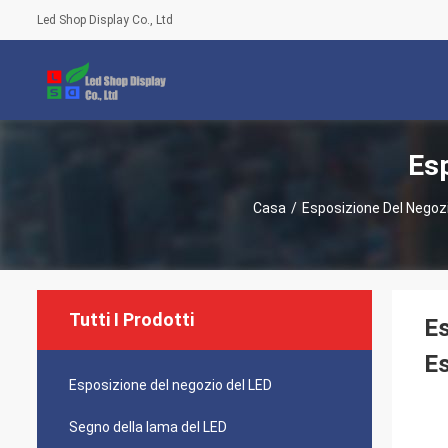
Led Shop Display Co., Ltd
Esp
Casa
/
Esposizione Del Negozi
Tutti I Prodotti
Es
Es
Esposizione del negozio del LED
Segno della lama del LED