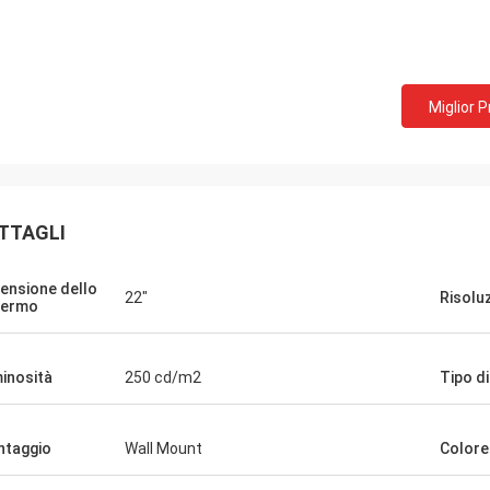
Sig. Mark dal Regno Unito
Ms.Natal
Miglior 
Ringraziamenti per il lavoro precedente
Abbiamo ricevuto 
perfetto, siamo pronti a inviargli un nuovo
amiamo.
PO, come allegato.
TTAGLI
ensione dello
22"
Risolu
hermo
inosità
250 cd/m2
Tipo di
taggio
Wall Mount
Colore 