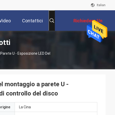
Italian
Video
Contattici
Richiedere Un
otti
Preventivo
 Parete U - Esposizione LED Del
el montaggio a parete U -
di controllo del disco
origine
La Cina