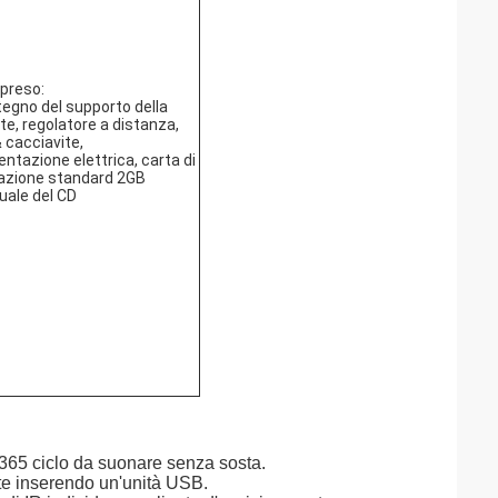
preso:
egno del supporto della
te, regolatore a distanza,
& cacciavite,
entazione elettrica, carta di
azione standard 2GB
ale del CD
7-365 ciclo da suonare senza sosta.
te inserendo un'unità USB.