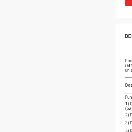
DE
Pos
raf
un 
Des
Fun
1) 
(pa
2) 
3) 
4) 