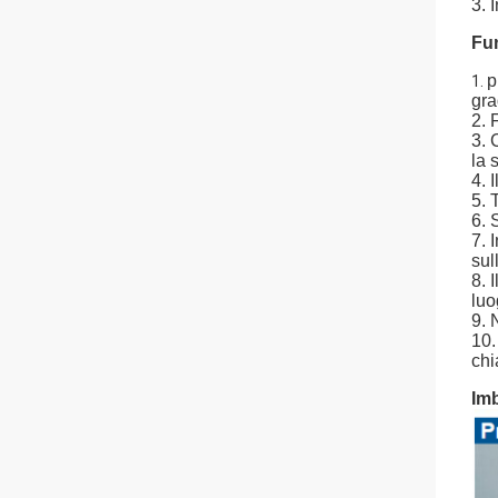
3. 
Fun
p
1.
gra
2. 
3. 
la 
4. 
5. 
6. 
7. 
sul
8. 
luo
9. 
10.
chi
Imb