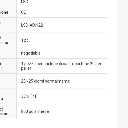
LSD
zione
CE
i
LSD-ADIN22
di
1 pc
inimo
negotiable
i
1 pezzo per cartone di carta, cartone 20 per
i
pallet
20~25 giorni normalmente
a
30% T/T
to
di
800 pc al mese
zione