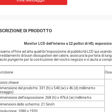
Invia Messaggio
SCRIZIONE DI PRODOTTO
Monitor LCD dell'interno a 22 pollici di HD, esposizio
siamo offrire ad alta qualità l'esposizione di pubblicità LCD qui usando
freddamento di buon dissupation del calore, assicura la portata di lunga
aiuto pungente per la costruzione del vostro negozio e vi aiuta a compr
crizione
Oss
zioni chiave:
Dimensione del prodotto: 331 (h) x 540 (w) x 46 (d) millimetro
esaggio)
Dimensione dell'esposizione: 268 (h) x 476,6 (w) millimetro
Dimensioni dello schermo: 21.5inch
Risoluzione: 1080 x 1920